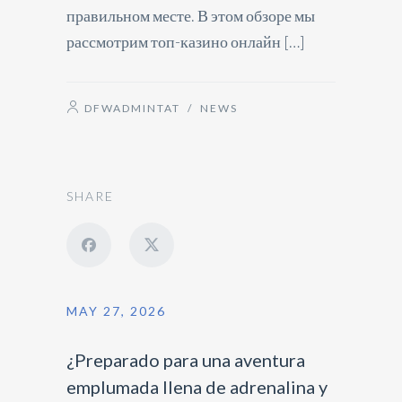
правильном месте. В этом обзоре мы
рассмотрим топ-казино онлайн […]
DFWADMINTAT
/
NEWS
SHARE
MAY 27, 2026
¿Preparado para una aventura
emplumada llena de adrenalina y