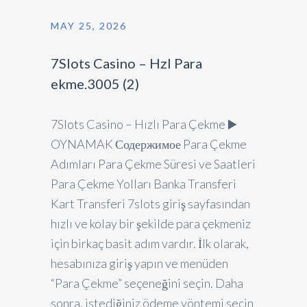
MAY 25, 2026
7Slots Casino – Hzl Para
ekme.3005 (2)
7Slots Casino – Hızlı Para Çekme ▶️
OYNAMAK Содержимое Para Çekme
Adımları Para Çekme Süresi ve Saatleri
Para Çekme Yolları Banka Transferi
Kart Transferi 7slots giriş sayfasından
hızlı ve kolay bir şekilde para çekmeniz
için birkaç basit adım vardır. İlk olarak,
hesabınıza giriş yapın ve menüden
“Para Çekme” seçeneğini seçin. Daha
sonra, istediğiniz ödeme yöntemi seçin