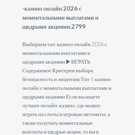
-казино онлайн 2026 с
моментальными выплатами и
щедрыми акциями.2799
Выбираем топ-казино онлайн 2026 с
моментальными выплатами и
щедрыми акциями ▶️ ИГРАТЬ
Содержимое Критерии выбора:
безопасность и лицензия Топ-5 казино
онлайн с моментальными выплатами и
щедрыми акциями Если вы ищете
лучшее онлайн-казино, где можно
играть на слоты и игровые автоматы, а
также получать моментальные
выплаты и щедрые акции, то вы в