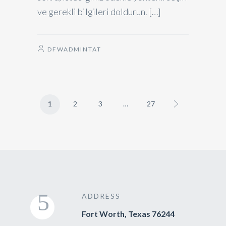
ve gerekli bilgileri doldurun. […]
DFWADMINTAT
1
2
3
…
27
ADDRESS
Fort Worth, Texas 76244