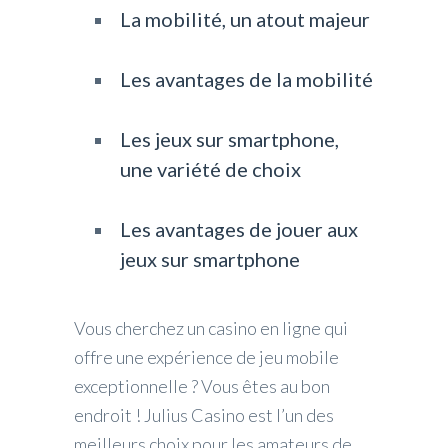
La mobilité, un atout majeur
Les avantages de la mobilité
Les jeux sur smartphone,
une variété de choix
Les avantages de jouer aux
jeux sur smartphone
Vous cherchez un casino en ligne qui
offre une expérience de jeu mobile
exceptionnelle ? Vous êtes au bon
endroit ! Julius Casino est l’un des
meilleurs choix pour les amateurs de