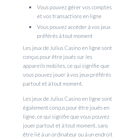
Vous pouvez gérer vos comptes
et vos transactions en ligne
Vous pouvez accéder à vos jeux
préférés à tout moment
Les jeux de Julius Casino en ligne sont
conçus pour être joués sur les
appareils mobiles, ce qui signifie que
vous pouvez jouer à vos jeux préférés
partout et à tout moment.
Les jeux de Julius Casino en ligne sont
également conçus pour être joués en
ligne, ce qui signifie que vous pouvez
jouer partout et à tout moment, sans
être lié à un ordinateur ou à un endroit