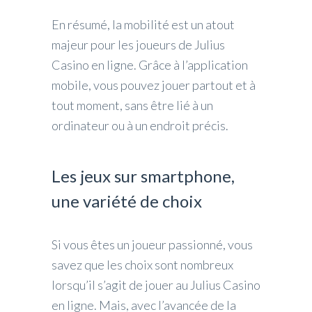
En résumé, la mobilité est un atout
majeur pour les joueurs de Julius
Casino en ligne. Grâce à l’application
mobile, vous pouvez jouer partout et à
tout moment, sans être lié à un
ordinateur ou à un endroit précis.
Les jeux sur smartphone,
une variété de choix
Si vous êtes un joueur passionné, vous
savez que les choix sont nombreux
lorsqu’il s’agit de jouer au Julius Casino
en ligne. Mais, avec l’avancée de la