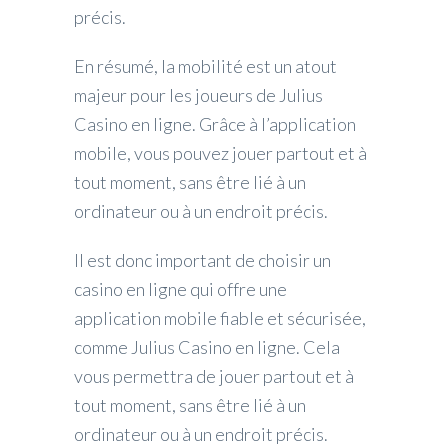
précis.
En résumé, la mobilité est un atout
majeur pour les joueurs de Julius
Casino en ligne. Grâce à l’application
mobile, vous pouvez jouer partout et à
tout moment, sans être lié à un
ordinateur ou à un endroit précis.
Il est donc important de choisir un
casino en ligne qui offre une
application mobile fiable et sécurisée,
comme Julius Casino en ligne. Cela
vous permettra de jouer partout et à
tout moment, sans être lié à un
ordinateur ou à un endroit précis.