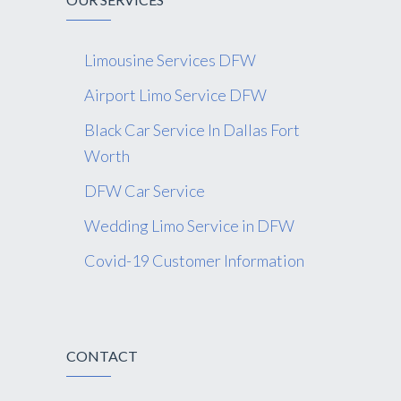
Limousine Services DFW
Airport Limo Service DFW
Black Car Service In Dallas Fort
Worth
DFW Car Service
Wedding Limo Service in DFW
Covid-19 Customer Information
CONTACT