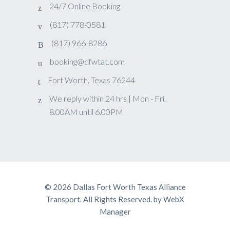
24/7 Online Booking
(817) 778-0581
(817) 966-8286
booking@dfwtat.com
Fort Worth, Texas 76244
We reply within 24 hrs | Mon - Fri,
8.00AM until 6.00PM
© 2026 Dallas Fort Worth Texas Alliance
Transport. All Rights Reserved. by
WebX
Manager