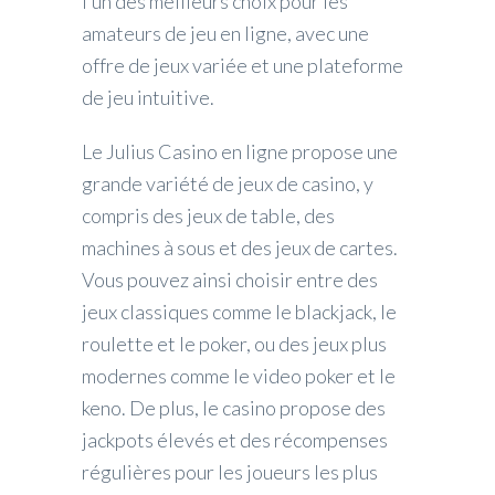
l’un des meilleurs choix pour les
amateurs de jeu en ligne, avec une
offre de jeux variée et une plateforme
de jeu intuitive.
Le Julius Casino en ligne propose une
grande variété de jeux de casino, y
compris des jeux de table, des
machines à sous et des jeux de cartes.
Vous pouvez ainsi choisir entre des
jeux classiques comme le blackjack, le
roulette et le poker, ou des jeux plus
modernes comme le video poker et le
keno. De plus, le casino propose des
jackpots élevés et des récompenses
régulières pour les joueurs les plus