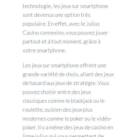
technologie, les jeux sur smartphone
sont devenus une option très
populaire. En effet, avec le Julius
Casino connexion, vous pouvez jouer
partout et à tout moment, grâce à
votre smartphone.
Les jeux sur smartphone offrent une
grande variété de choix, allant des jeux
de hasard aux jeux de stratégie. Vous
pouvez choisir entre des jeux
classiques comme le blackjack ou le
roulette, ou bien des jeux plus
modernes comme le poker ou le vidéo-
poker. Il y a même des jeux de casino en
ligne julius qui vous permettent de