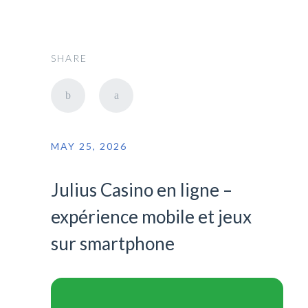
SHARE
MAY 25, 2026
Julius Casino en ligne –
expérience mobile et jeux
sur smartphone