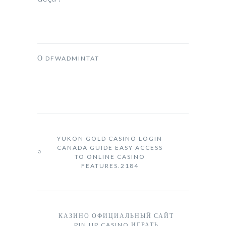
DFWADMINTAT
YUKON GOLD CASINO LOGIN
CANADA GUIDE EASY ACCESS
TO ONLINE CASINO
FEATURES.2184
КАЗИНО ОФИЦИАЛЬНЫЙ САЙТ
PIN UP CASINO ИГРАТЬ