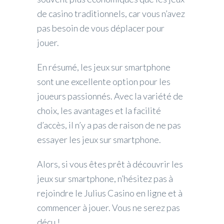
de casino traditionnels, car vous n’avez
pas besoin de vous déplacer pour
jouer.
En résumé, les jeux sur smartphone
sont une excellente option pour les
joueurs passionnés. Avec la variété de
choix, les avantages et la facilité
d’accès, il n’y a pas de raison de ne pas
essayer les jeux sur smartphone.
Alors, si vous êtes prêt à découvrir les
jeux sur smartphone, n’hésitez pas à
rejoindre le Julius Casino en ligne et à
commencer à jouer. Vous ne serez pas
déçu !