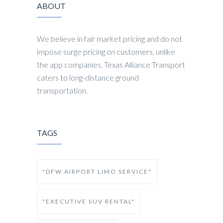
ABOUT
We believe in fair market pricing and do not
impose surge pricing on customers, unlike
the app companies. Texas Alliance Transport
caters to long-distance ground
transportation.
TAGS
"DFW AIRPORT LIMO SERVICE"
"EXECUTIVE SUV RENTAL"