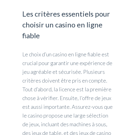
Les critères essentiels pour
choisir un casino en ligne
fiable
Le choix d’un casino en ligne fiable est
crucial pour garantir une expérience de
jeu agréable et sécurisée. Plusieurs
critères doivent être pris en compte.
Tout d’abord, la licence est la première
chose à vérifier. Ensuite, l’offre de jeux
est aussi importante. Assurez-vous que
le casino propose une large sélection
de jeux, incluant des machines à sous,
des jeux de table, et des jeux de casino