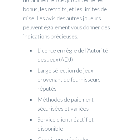
notamment en ce qui concerne les
bonus, les retraits, et les limites de
mise. Les avis des autres joueurs
peuvent également vous donner des
indications précieuses.
Licence en règle de l’Autorité
des Jeux (ADJ)
Large sélection de jeux
provenant de fournisseurs
réputés
Méthodes de paiement
sécurisées et variées
Service client réactif et
disponible
Conditions générales