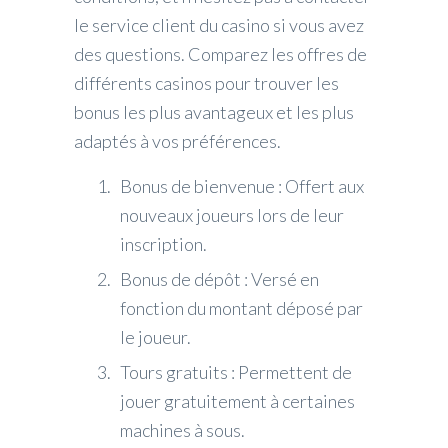
le service client du casino si vous avez
des questions. Comparez les offres de
différents casinos pour trouver les
bonus les plus avantageux et les plus
adaptés à vos préférences.
Bonus de bienvenue : Offert aux
nouveaux joueurs lors de leur
inscription.
Bonus de dépôt : Versé en
fonction du montant déposé par
le joueur.
Tours gratuits : Permettent de
jouer gratuitement à certaines
machines à sous.