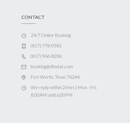
CONTACT
24/7 Online Booking
(817) 778-0581
(817) 966-8286
booking@dfwtat.com
Fort Worth, Texas 76244
We reply within 24 hrs | Mon - Fri,
8.00AM until 6.00PM