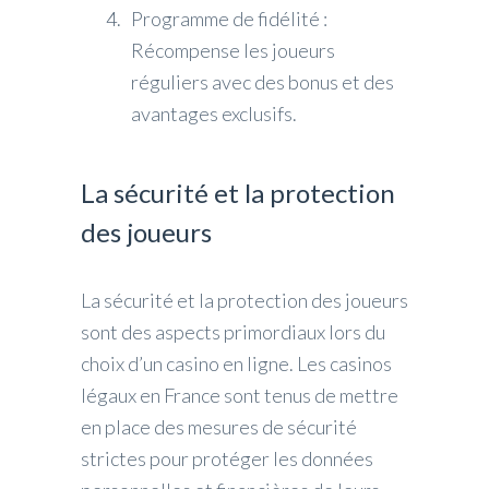
Programme de fidélité :
Récompense les joueurs
réguliers avec des bonus et des
avantages exclusifs.
La sécurité et la protection
des joueurs
La sécurité et la protection des joueurs
sont des aspects primordiaux lors du
choix d’un casino en ligne. Les casinos
légaux en France sont tenus de mettre
en place des mesures de sécurité
strictes pour protéger les données