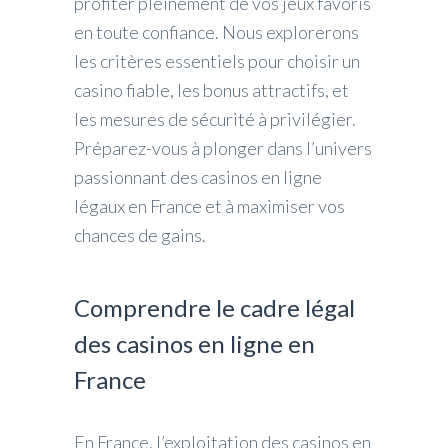
profiter pleinement de vos jeux favoris
en toute confiance. Nous explorerons
les critères essentiels pour choisir un
casino fiable, les bonus attractifs, et
les mesures de sécurité à privilégier.
Préparez-vous à plonger dans l’univers
passionnant des casinos en ligne
légaux en France et à maximiser vos
chances de gains.
Comprendre le cadre légal
des casinos en ligne en
France
En France, l’exploitation des casinos en