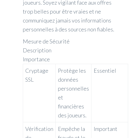
joueurs. Soyez vigilant face aux offres
trop belles pour être vraies et ne
communiquez jamais vos informations
personnelles à des sources non fiables.
Mesure de Sécurité
Description
Importance
Cryptage
Protège les
Essentiel
SSL
données
personnelles
et
financières
des joueurs.
Vérification
Empêche la
Important
de
fraude et le