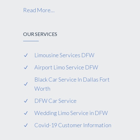
Read More…
OUR SERVICES
Limousine Services DFW
Airport Limo Service DFW
Black Car Service In Dallas Fort
Worth
DFW Car Service
Wedding Limo Service in DFW
Covid-19 Customer Information