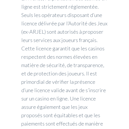
ligne est strictement réglementée.
Seuls les opérateurs disposant d’une
licence délivrée par l’Autorité des Jeux
(ex-ARJEL) sont autorisés à proposer
leurs services aux joueurs français.
Cette licence garantit que les casinos
respectent des normes élevées en
matière de sécurité, de transparence,
et de protection des joueurs. Il est
primordial de vérifier la présence
d’une licence valide avant de s’inscrire
sur un casino en ligne. Une licence
assure également que les jeux
proposés sont équitables et que les
paiements sont effectués de manière