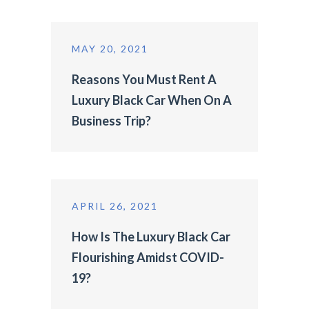
MAY 20, 2021
Reasons You Must Rent A
Luxury Black Car When On A
Business Trip?
APRIL 26, 2021
How Is The Luxury Black Car
Flourishing Amidst COVID-
19?