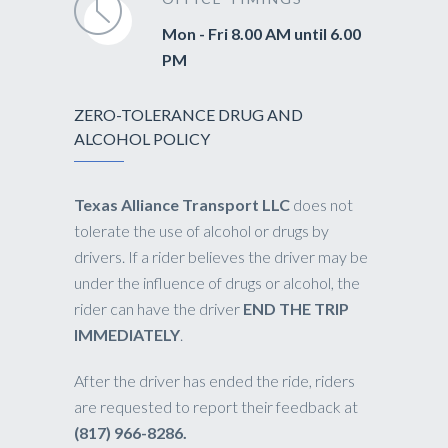
Mon - Fri 8.00 AM until 6.00
PM
ZERO-TOLERANCE DRUG AND
ALCOHOL POLICY
Texas Alliance Transport LLC
does not
tolerate the use of alcohol or drugs by
drivers. If a rider believes the driver may be
under the influence of drugs or alcohol, the
rider can have the driver
END THE TRIP
IMMEDIATELY
.
After the driver has ended the ride, riders
are requested to report their feedback at
(817) 966-8286.