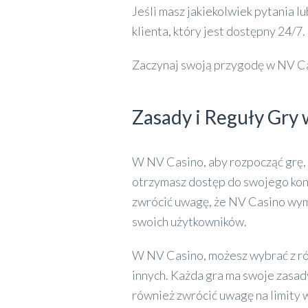
Jeśli masz jakiekolwiek pytania 
klienta, który jest dostępny 24/7.
Zaczynaj swoją przygodę w NV Casin
Zasady i Reguły Gry 
W NV Casino, aby rozpocząć grę, m
otrzymasz dostęp do swojego kon
zwrócić uwagę, że NV Casino wy
swoich użytkowników.
W NV Casino, możesz wybrać z różny
innych. Każda gra ma swoje zasad
również zwrócić uwagę na limity 