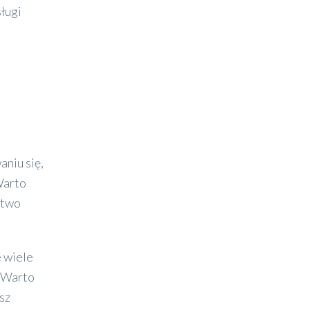
ługi
aniu się,
Warto
stwo
e wiele
. Warto
sz