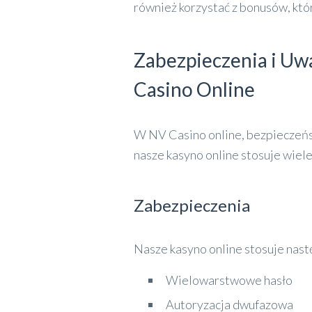
również korzystać z bonusów, któ
Zabezpieczenia i Uw
Casino Online
W NV Casino online, bezpieczeńs
nasze kasyno online stosuje wie
Zabezpieczenia
Nasze kasyno online stosuje nast
Wielowarstwowe hasło
Autoryzacja dwufazowa