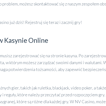
lub problem, możesz skontaktować się z naszym zespołem obs
o już dziś! Rejestruj się teraz i zacznij gry!
w Kasynie Online
usisz zarejestrować się na stronie kasyna. Po zarejestrow
ta, w którym możesz zarządzać swoimi danymi i walutami. 
maga potwierdzenia tożsamości, aby zapewnić bezpieczeń
ch gier, takich jak ruletka, blackjack, video poker, a takż
y i reguły, które należy przeczytać przed rozpoczęciem gry
wygranej, które są różne dla każdej gry. W NV Casino, może