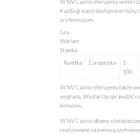
W NV Casino oferujemy wiele różny
Każda gra jest dostępna w różnyc
preferencjom.
Gra
Wariant
Stawka
Ruletka
Europejska
1-
100
W NV Casino oferujemy także wie
wygraną. Wystarczy sprawdzić nas
bonusów.
W NV Casino dbamy o bezpieczeńs
realizowane za pomocą szyfrowani