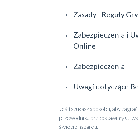
Zasady i Reguły Gr
Zabezpieczenia i U
Online
Zabezpieczenia
Uwagi dotyczące B
Jeśli szukasz sposobu, aby zagra
przewodniku przedstawimy Ci wsz
świecie hazardu.