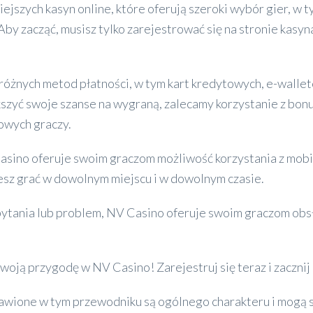
ejszych kasyn online, które oferują szeroki wybór gier, w t
 Aby zacząć, musisz tylko zarejestrować się na stronie kasyna
óżnych metod płatności, w tym kart kredytowych, e-wallet
szyć swoje szanse na wygraną, zalecamy korzystanie z bon
nowych graczy.
asino oferuje swoim graczom możliwość korzystania z mobi
żesz grać w dowolnym miejscu i w dowolnym czasie.
ytania lub problem, NV Casino oferuje swoim graczom obs
 swoją przygodę w NV Casino! Zarejestruj się teraz i zacznij
awione w tym przewodniku są ogólnego charakteru i mogą s