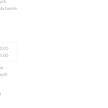
ych.
ada twoim
0.01-
5.00
na
nych
ą