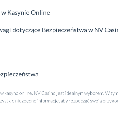
y w Kasynie Online
wagi dotyczące Bezpieczeństwa w NV Casi
ezpieczeństwa
ć w kasyno online, NV Casino jest idealnym wyborem. W ty
ystkie niezbędne informacje, aby rozpocząć swoją przygo