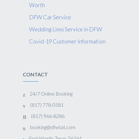
Worth
DFW Car Service
Wedding Limo Service in DFW
Covid-19 Customer Information
CONTACT
24/7 Online Booking
(817) 778-0581
(817) 966-8286
booking@dfwtat.com
Fort Worth, Texas 76244