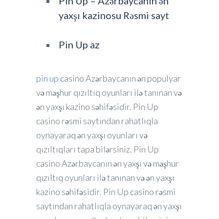
Pin Up – Azərbaycanın ən
yaxşı kazinosu Rəsmi sayt
Pin Up az
pin up
casino Azərbaycanın ən populyar
və məşhur qızıltıq oyunları ilə tanınan və
ən yaxşı kazino səhifəsidir. Pin Up
casino rəsmi saytından rahatlıqla
oynayaraq ən yaxşı oyunları və
qızıltıqları tapa bilərsiniz. Pin Up
casino Azərbaycanın ən yaxşı və məşhur
qızıltıq oyunları ilə tanınan və ən yaxşı
kazino səhifəsidir. Pin Up casino rəsmi
saytından rahatlıqla oynayaraq ən yaxşı