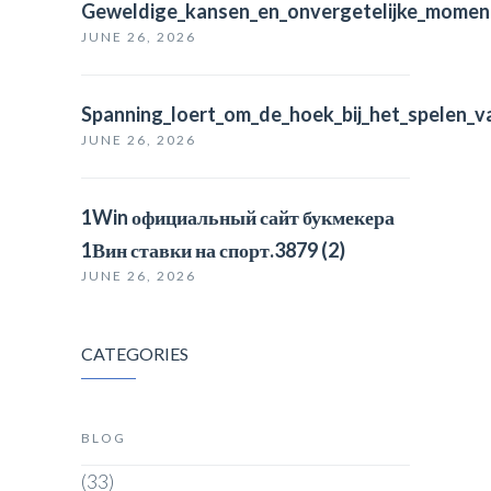
Geweldige_kansen_en_onvergetelijke_moment
JUNE 26, 2026
Spanning_loert_om_de_hoek_bij_het_spelen_v
JUNE 26, 2026
1Win официальный сайт букмекера
1Вин ставки на спорт.3879 (2)
JUNE 26, 2026
CATEGORIES
BLOG
(33)