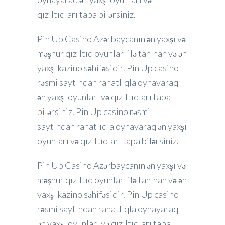
qızıltıqları tapa bilərsiniz.
Pin Up Casino Azərbaycanın ən yaxşı və
məşhur qızıltıq oyunları ilə tanınan və ən
yaxşı kazino səhifəsidir. Pin Up casino
rəsmi saytından rahatlıqla oynayaraq
ən yaxşı oyunları və qızıltıqları tapa
bilərsiniz. Pin Up casino rəsmi
saytından rahatlıqla oynayaraq ən yaxşı
oyunları və qızıltıqları tapa bilərsiniz.
Pin Up Casino Azərbaycanın ən yaxşı və
məşhur qızıltıq oyunları ilə tanınan və ən
yaxşı kazino səhifəsidir. Pin Up casino
rəsmi saytından rahatlıqla oynayaraq
ən yaxşı oyunları və qızıltıqları tapa