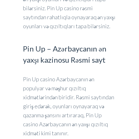
bilərsiniz. Pin Up casino rəsmi
saytından rahatlıqla oynayaraq ən yaxşı
oyunları və qızıltıqları tapa bilərsiniz.
Pin Up – Azərbaycanın ən
yaxşı kazinosu Rəsmi sayt
Pin Up casino Azərbaycanın ən
populyar və məşhur qızıltıq
xidmətlərindən biridir. Rəsmi saytından
giriş edərək, oyunları oynayaraq və
qazanma şansını artıraraq, Pin Up
casino Azərbaycanın ən yaxşı qızıltıq
xidməti kimi tanınır.