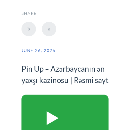
SHARE
JUNE 26, 2026
Pin Up – Azərbaycanın ən
yaxşı kazinosu | Rəsmi sayt
▶️