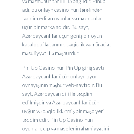
və məzmunun təhlili ilə bağlıdır. Pinup
adı, bu onlayn casino-nun tərəfindən
təqdim edilən oyunlar və məzmunlar
üçün bir marka adıdır. Bu sayt,
Azərbaycanlılar üçün geniş bir oyun
kataloqu ilə tanınır, dəqiqlik və müraciət
məsuliyyəti ilə məşhurdur.
Pin Up Casino-nun Pin Up giriş saytı,
Azərbaycanlılar üçün onlayn oyun
oynayışının məşhur veb-saytıdır. Bu
sayt, Azərbaycan dili ilə təqdim
edilmişdir və Azərbaycanlılar üçün
uyğun və dəqiqliklənmiş bir məşq yeri
təqdim edir. Pin Up Casino-nun
oyunları, cip və məselenin əhəmiyyətini