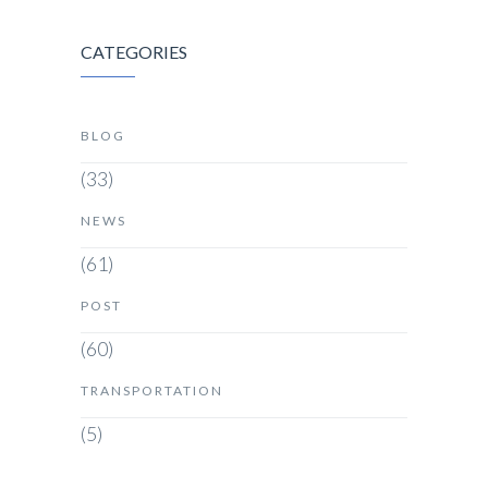
CATEGORIES
BLOG
(33)
NEWS
(61)
POST
(60)
TRANSPORTATION
(5)