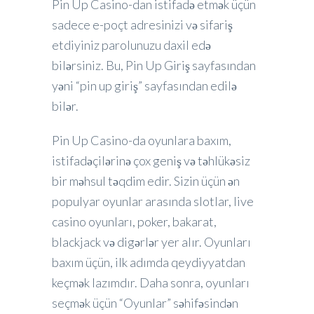
Pin Up Casino-dan istifadə etmək üçün
sadece e-poçt adresinizi və sifariş
etdiyiniz parolunuzu daxil edə
bilərsiniz. Bu, Pin Up Giriş sayfasından
yəni “pin up giriş” sayfasından edilə
bilər.
Pin Up Casino-da oyunlara baxım,
istifadəçilərinə çox geniş və təhlükəsiz
bir məhsul təqdim edir. Sizin üçün ən
populyar oyunlar arasında slotlar, live
casino oyunları, poker, bakarat,
blackjack və digərlər yer alır. Oyunları
baxım üçün, ilk adımda qeydiyyatdan
keçmək lazımdır. Daha sonra, oyunları
seçmək üçün “Oyunlar” səhifəsindən