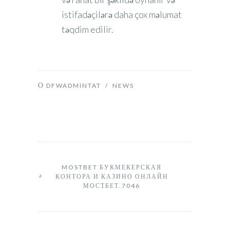
istifadəçilərə daha çox məlumat
təqdim edilir.
DFWADMINTAT
/
NEWS
MOSTBET БУКМЕКЕРСКАЯ
КОНТОРА И КАЗИНО ОНЛАЙН
МОСТБЕТ.7046