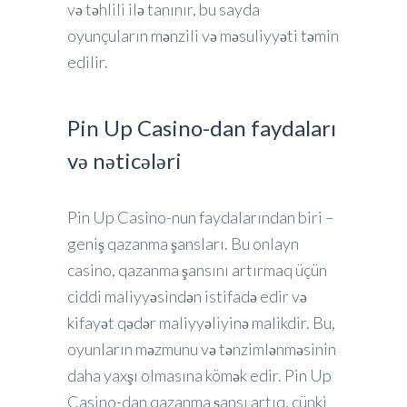
və təhlili ilə tanınır, bu sayda
oyunçuların mənzili və məsuliyyəti təmin
edilir.
Pin Up Casino-dan faydaları
və nəticələri
Pin Up Casino-nun faydalarından biri –
geniş qazanma şansları. Bu onlayn
casino, qazanma şansını artırmaq üçün
ciddi maliyyəsindən istifadə edir və
kifayət qədər maliyyəliyinə malikdir. Bu,
oyunların məzmunu və tənzimlənməsinin
daha yaxşı olmasına kömək edir. Pin Up
Casino-dan qazanma şansı artıq, çünki