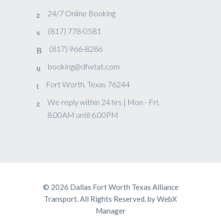
24/7 Online Booking
(817) 778-0581
(817) 966-8286
booking@dfwtat.com
Fort Worth, Texas 76244
We reply within 24 hrs | Mon - Fri,
8.00AM until 6.00PM
© 2026 Dallas Fort Worth Texas Alliance
Transport. All Rights Reserved. by
WebX
Manager