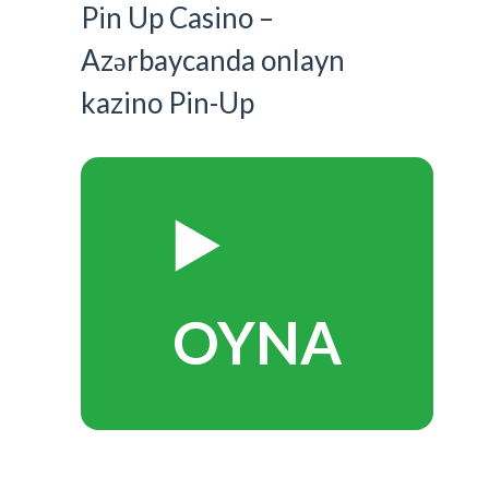
Pin Up Casino –
Azərbaycanda onlayn
kazino Pin-Up
▶️
OYNA