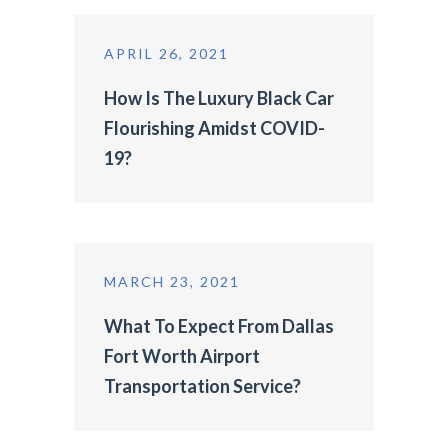
APRIL 26, 2021
How Is The Luxury Black Car
Flourishing Amidst COVID-
19?
MARCH 23, 2021
What To Expect From Dallas
Fort Worth Airport
Transportation Service?