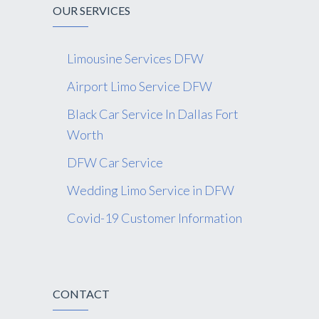
OUR SERVICES
Limousine Services DFW
Airport Limo Service DFW
Black Car Service In Dallas Fort
Worth
DFW Car Service
Wedding Limo Service in DFW
Covid-19 Customer Information
CONTACT