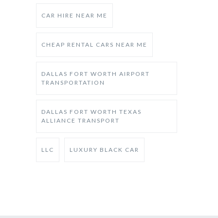
CAR HIRE NEAR ME
CHEAP RENTAL CARS NEAR ME
DALLAS FORT WORTH AIRPORT
TRANSPORTATION
DALLAS FORT WORTH TEXAS
ALLIANCE TRANSPORT
LLC
LUXURY BLACK CAR