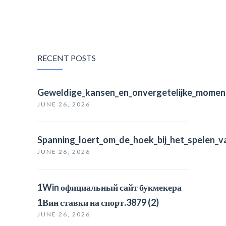
RECENT POSTS
Geweldige_kansen_en_onvergetelijke_moment
JUNE 26, 2026
Spanning_loert_om_de_hoek_bij_het_spelen_v
JUNE 26, 2026
1Win официальный сайт букмекера
1Вин ставки на спорт.3879 (2)
JUNE 26, 2026