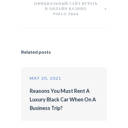
ОФИЦИАЛЬНЫЙ САЙТ ИГРАТЬ
В ОНЛАЙН КАЗИНО
PINCO.5864
Related posts
MAY 20, 2021
Reasons You Must Rent A
Luxury Black Car When On A
Business Trip?