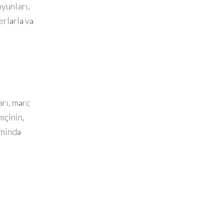
oyunları,
erlərlə və
rı, mərc
əmçinin,
imində