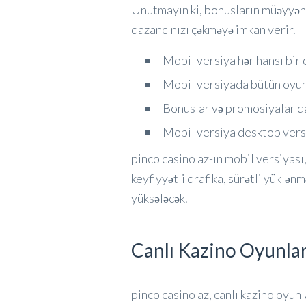
Unutmayın ki, bonusların müəyyən m
qazancınızı çəkməyə imkan verir.
Mobil versiya hər hansı bir c
Mobil versiyada bütün oyu
Bonuslar və promosiyalar da
Mobil versiya desktop versiy
pinco casino az-ın mobil versiyası
keyfiyyətli qrafika, sürətli yüklə
yüksələcək.
Canlı Kazino Oyunlar
pinco casino az, canlı kazino oyunla