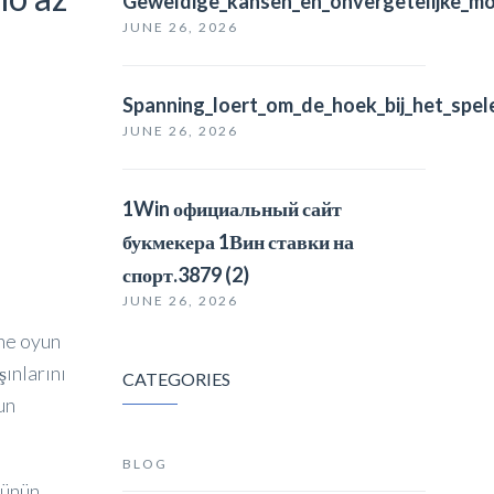
Geweldige_kansen_en_onvergetelijke_mo
JUNE 26, 2026
Spanning_loert_om_de_hoek_bij_het_spel
JUNE 26, 2026
1Win официальный сайт
букмекера 1Вин ставки на
спорт.3879 (2)
JUNE 26, 2026
ine oyun
şınlarını
CATEGORIES
un
BLOG
zünün