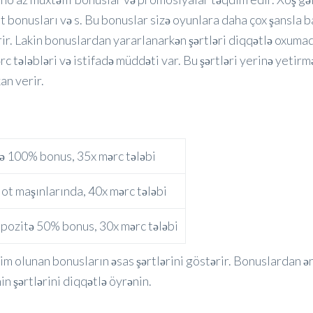
t bonusları və s. Bu bonuslar sizə oyunlara daha çox şansla 
ir. Lakin bonuslardan yararlanarkən şərtləri diqqətlə oxuma
 tələbləri və istifadə müddəti var. Bu şərtləri yerinə yetirm
an verir.
tə 100% bonus, 35x mərc tələbi
ot maşınlarında, 40x mərc tələbi
epozitə 50% bonus, 30x mərc tələbi
im olunan bonusların əsas şərtlərini göstərir. Bonuslardan ə
in şərtlərini diqqətlə öyrənin.