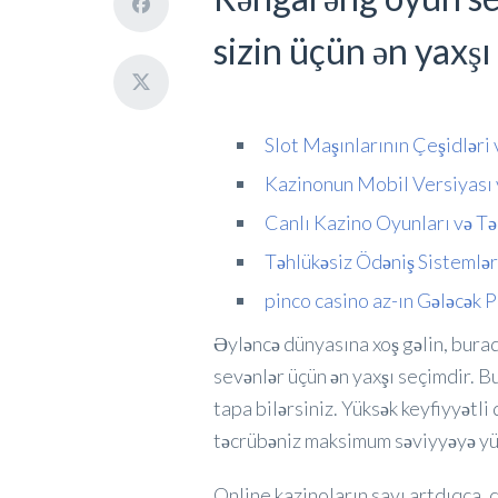
sizin üçün ən yaxşı
Slot Maşınlarının Çeşidləri
Kazinonun Mobil Versiyası v
Canlı Kazino Oyunları və Tə
Təhlükəsiz Ödəniş Sistemlər
pinco casino az-ın Gələcək Pl
Əyləncə dünyasına xoş gəlin, burad
sevənlər üçün ən yaxşı seçimdir. Bu
tapa bilərsiniz. Yüksək keyfiyyətli 
təcrübəniz maksimum səviyyəyə yü
Online kazinoların sayı artdıqca, 