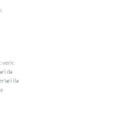
n
 verir.
əri də
rləri ilə
ta